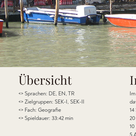
Übersicht
I
<> Sprachen: DE, EN, TR
Im
<> Zielgruppen: SEK-I, SEK-II
da
<> Fach: Geografie
14
<> Spieldauer: 33:42 min
20
10
5 