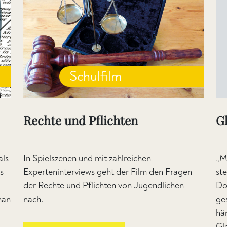
Schulfilm
Rechte und Pflichten
G
als
In Spielszenen und mit zahlreichen
„M
s
Experteninterviews geht der Film den Fragen
st
der Rechte und Pflichten von Jugendlichen
Doc
man
nach.
ge
hä
Gl