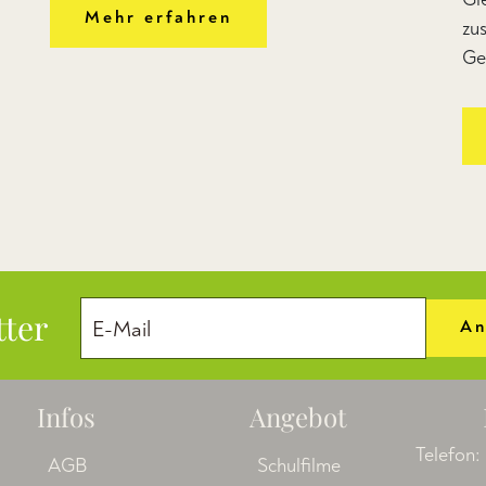
Mehr erfahren
zu
Ge
tter
An
Infos
Angebot
Telefon:
AGB
Schulfilme