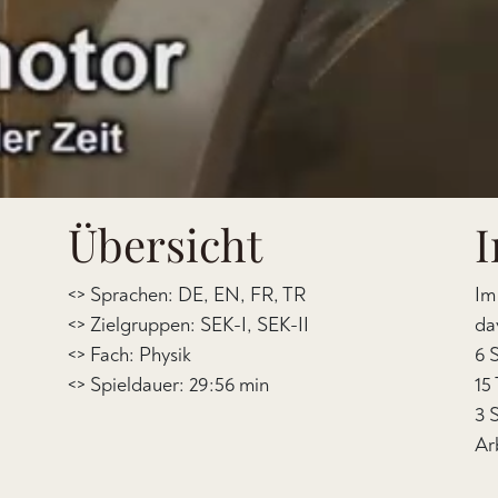
Übersicht
I
<> Sprachen: DE, EN, FR, TR
Im
<> Zielgruppen: SEK-I, SEK-II
da
<> Fach: Physik
6 
<> Spieldauer: 29:56 min
15
3 
Ar