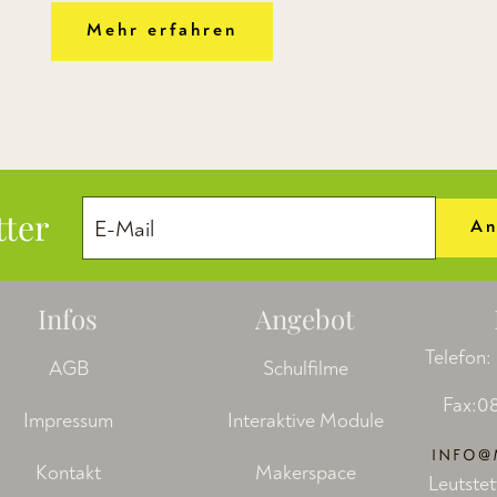
Mehr erfahren
tter
An
Infos
Angebot
Telefon:
AGB
Schulfilme
Fax:08
Impressum
Interaktive Module
Kontakt
Makerspace
Leutstet