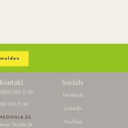
melden
Kontakt
Socials
08151 550 71 20
Facebook
151 550 71 99
LinkedIn
YouTube
tener Straße 28