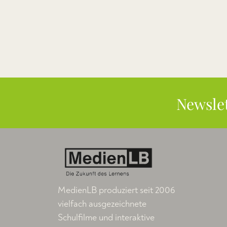
Newsle
MedienLB produziert seit 2006
vielfach ausgezeichnete
Schulfilme und interaktive