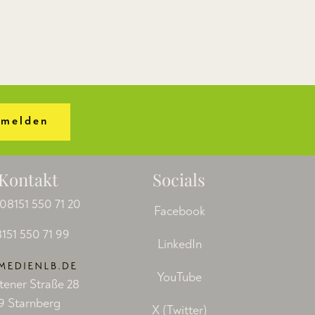
melden
Kontakt
Socials
08151 550 71 20
Facebook
151 550 71 99
LinkedIn
YouTube
tener Straße 28
9 Starnberg
X (Twitter)