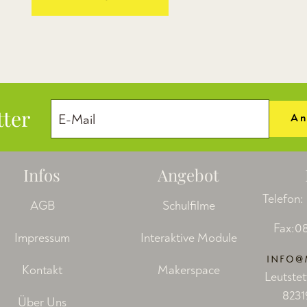
tter
An
Infos
Angebot
Telefon:
AGB
Schulfilme
Fax:08
Impressum
Interaktive Module
Kontakt
Makerspace
Leutstet
8231
Über Uns