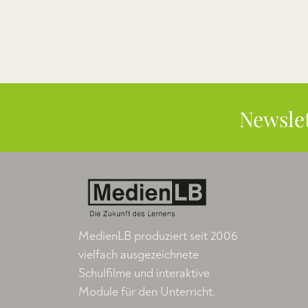
Newsle
MedienLB produziert seit 2006
vielfach ausgezeichnete
Schulfilme und interaktive
Module für den Unterricht.