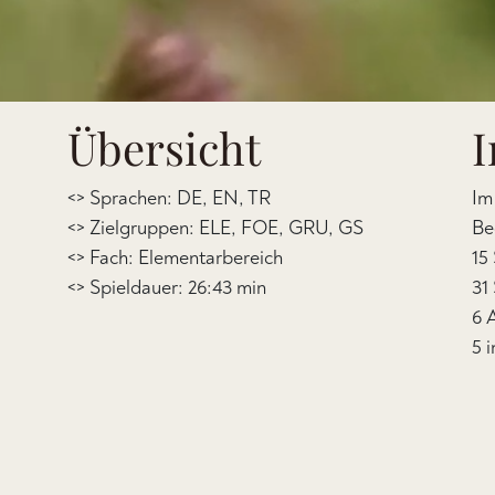
Übersicht
I
<> Sprachen: DE, EN, TR
Im
<> Zielgruppen: ELE, FOE, GRU, GS
Be
<> Fach: Elementarbereich
15
<> Spieldauer: 26:43 min
31
6 
5 