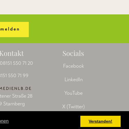
melden
Kontakt
Socials
08151 550 71 20
Facebook
151 550 71 99
LinkedIn
YouTube
tener Straße 28
9 Starnberg
X (Twitter)
ionen
Verstanden!