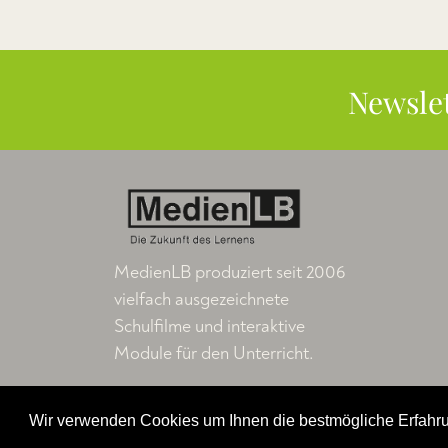
Newsle
MedienLB produziert seit 2006
vielfach ausgezeichnete
Schulfilme und interaktive
Module für den Unterricht.
W
Wir verwenden Cookies um Ihnen die bestmögliche Erfahru