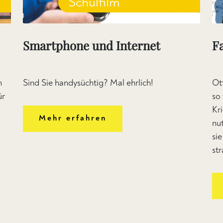
Schulfilm
Smartphone und Internet
F
n
Sind Sie handysüchtig? Mal ehrlich!
Ot
ür
so
Kr
Mehr erfahren
nu
si
str