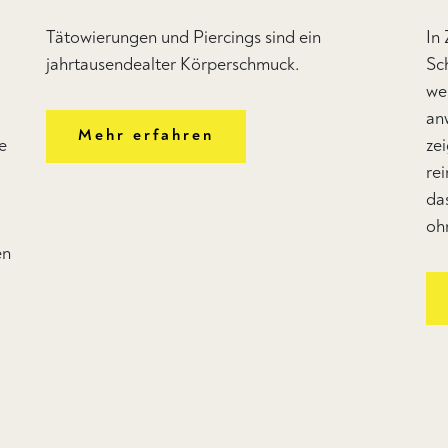
–
Tätowierungen und Piercings sind ein
In
jahrtausendealter Körperschmuck.
Sc
wer
an
Mehr erfahren
e
ze
re
da
oh
en