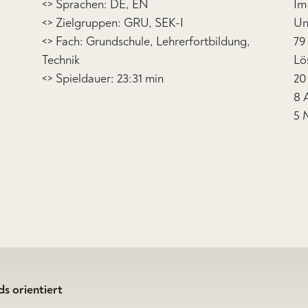
<> Sprachen: DE, EN
Im
<> Zielgruppen: GRU, SEK-I
Un
<> Fach: Grundschule, Lehrerfortbildung,
79
Technik
Lö
<> Spieldauer: 23:31 min
20
8 
5 
s orientiert