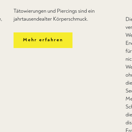
Tätowierungen und Piercings sind ein
e,
jahrtausendealter Körperschmuck.
Die
ver
We
Mehr erfahren
Er
fü
ni
We
oh
die
Se
Mei
Sc
di
dis
Er