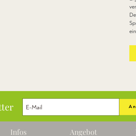
ve
De
Sp
ei
tter
An
Infos
Angebot