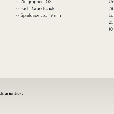
<> Zielgruppen: GS
Un
<> Fach: Grundschule
28
<> Spieldauer: 25:19 min
Lö
20
10
s orientiert