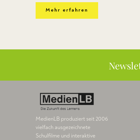
Mehr erfahren
Newsle
MedienLB produziert seit 2006
vielfach ausgezeichnete
Schulfilme und interaktive