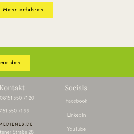
Mehr erfahren
melden
Kontakt
Socials
08151 550 71 20
Facebook
151 550 71 99
LinkedIn
YouTube
tener Straße 28