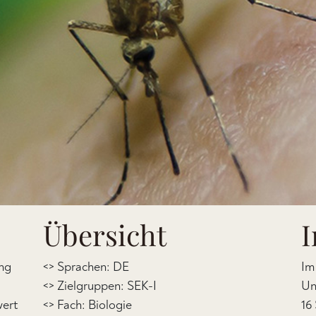
Übersicht
I
ung
<> Sprachen: DE
Im
<> Zielgruppen: SEK-I
Un
wert
<> Fach: Biologie
16