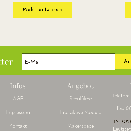
Mehr erfahren
tter
An
Infos
Angebot
Telefon:
AGB
Schulfilme
Fax:08
Impressum
Interaktive Module
Kontakt
Makerspace
Leutstet