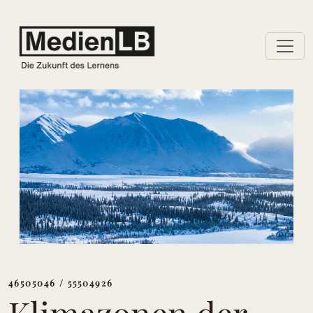
46505046 / 55504926
Klimazonen der