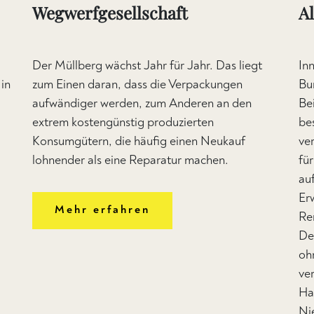
Wegwerfgesellschaft
A
Der Müllberg wächst Jahr für Jahr. Das liegt
Inn
in
zum Einen daran, dass die Verpackungen
Bu
aufwändiger werden, zum Anderen an den
Be
extrem kostengünstig produzierten
be
Konsumgütern, die häufig einen Neukauf
ve
lohnender als eine Reparatur machen.
fü
au
Er
Mehr erfahren
Re
De
oh
ve
Ha
Nie