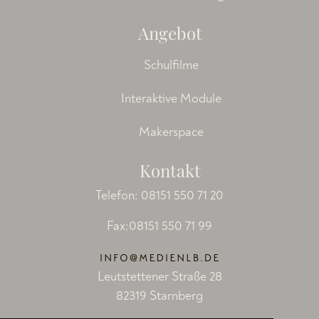
Angebot
Schulfilme
Interaktive Module
Makerspace
Kontakt
Telefon:
08151 550 71 20
Fax:08151 550 71 99
Leutstettener Straße 28
82319 Starnberg